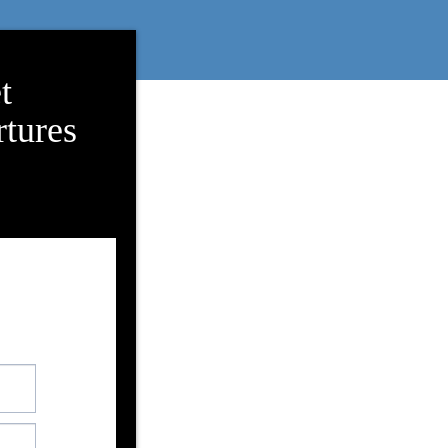
t
rtures