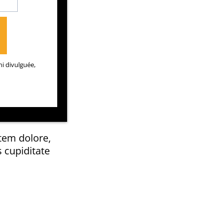
ni divulguée,
utem dolore,
 cupiditate