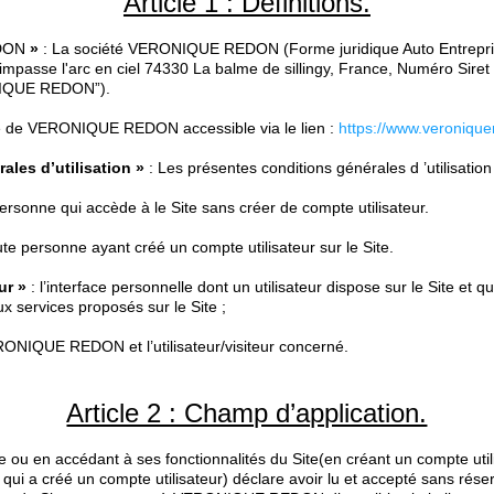
Article 1 : Définitions.
DON
»
: La société VERONIQUE REDON (Forme juridique Auto Entrepris
 3 impasse l'arc en ciel 74330 La balme de sillingy, France, Numéro Sir
NIQUE REDON”).
te de VERONIQUE REDON accessible via le lien :
https://www.veroniqu
ales d’utilisation »
: Les présentes conditions générales d ’utilisation 
ersonne qui accède à le Site sans créer de compte utilisateur.
ute personne ayant créé un compte utilisateur sur le Site.
ur »
: l’interface personnelle dont un utilisateur dispose sur le Site et qu
x services proposés sur le Site ;
ONIQUE REDON et l’utilisateur/visiteur concerné.
Article 2 : Champ d’application.
ite ou en accédant à ses fonctionnalités du Site(en créant un compte utilis
lui qui a créé un compte utilisateur) déclare avoir lu et accepté sans rés