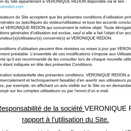
ation du Site appartenant à VERONIQUE REDON disponible via le lien :
queredon.com
ilisateurs du Site acceptent que les présentes conditions d’utilisation pr
nérales ou spécifiques du visiteur/utilisateur et tous les accords conclu
urs et VERONIQUE REDON qui concernent le même objet. Toute dérogation
ons générales d’utilisation est exclue, sauf si elle a fait l’objet d’un ac
es visiteur(s)/utilisateur(s) concerné(s) et VERONIQUE REDON.
conditions d'utilisation peuvent être révisées ou mises à jour par V
ement préalable. L’ensemble de ces modifications s’impose aux Utilisat
rte qu’il est recommandé de les consulter lors de chaque nouvelle utilisa
on étant indiquée en tête des présentes Conditions.
fication substantielle des présentes conditions, VERONIQUE REDON a 
ercialement et techniquement faisable) d’en avertir ses utilisateurs pa
es, par exemple, en affichant un avis visible sur le Site ou en demanda
oyé sur les comptes utilisateurs ou par l’envoi d’un e-mail.
 Responsabilité de la société
VERONIQUE 
rapport à l'utilisation du Site.