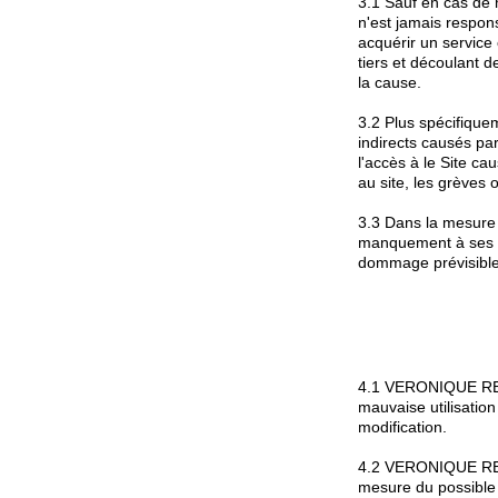
3.1 Sauf en cas de
n'est jamais respons
acquérir un service o
tiers et découlant de
la cause.
3.2 Plus spécifiqu
indirects causés par
l'accès à le Site c
au site, les grèves
3.3 Dans la mesure
manquement à ses ob
dommage prévisible
4.1 VERONIQUE REDO
mauvaise utilisatio
modification.
4.2 VERONIQUE REDON
mesure du possible 