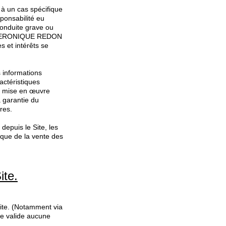
 à un cas spécifique
sponsabilité eu
conduite grave ou
 de VERONIQUE REDON
 et intérêts se
 informations
actéristiques
la mise en œuvre
a garantie du
res.
depuis le Site, les
 que de la vente des
ite.
 Site. (Notamment via
e valide aucune