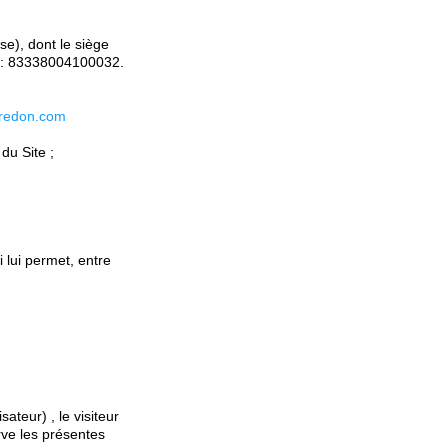
e), dont le siège
et : 83338004100032.
eredon.com
du Site ;
i lui permet, entre
ateur) , le visiteur
erve les présentes