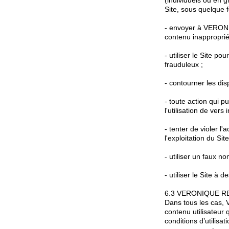
(individuels ou en 
Site, sous quelque f
- envoyer à VERONI
contenu inapproprié
- utiliser le Site po
frauduleux ;
- contourner les di
- toute action qui p
l'utilisation de vers
- tenter de violer l
l'exploitation du Site
- utiliser un faux n
- utiliser le Site à
6.3 VERONIQUE REDON
Dans tous les cas,
contenu utilisateur
conditions d’utilis