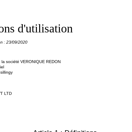
ns d'utilisation
on : 23/09/2020
par la société VERONIQUE REDON
iel
illingy
WT LTD