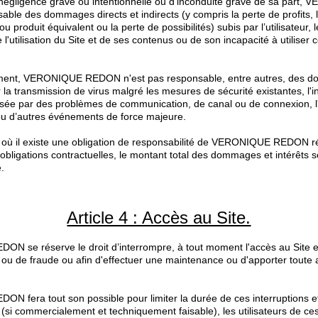
 négligence grave ou intentionnelle ou d'inconduite grave de sa par
able des dommages directs et indirects (y compris la perte de profits, 
u produit équivalent ou la perte de possibilités) subis par l’utilisateur, 
 l'utilisation du Site et de ses contenus ou de son incapacité à utiliser 
ement, VERONIQUE REDON n'est pas responsable, entre autres, des d
 la transmission de virus malgré les mesures de sécurité existantes, l'i
ausée par des problèmes de communication, de canal ou de connexion, l
 ou d’autres événements de force majeure.
 où il existe une obligation de responsabilité de VERONIQUE REDON ré
ligations contractuelles, le montant total des dommages et intérêts se
.
Article 4 : Accès au Site.
N se réserve le droit d’interrompre, à tout moment l'accès au Site e
n ou de fraude ou afin d'effectuer une maintenance ou d'apporter toute 
 fera tout son possible pour limiter la durée de ces interruptions et
(si commercialement et techniquement faisable), les utilisateurs de ces