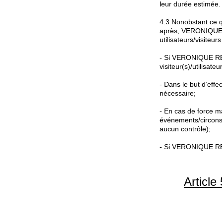
leur durée estimée.
4.3 Nonobstant ce qu
après, VERONIQUE R
utilisateurs/visiteu
- Si VERONIQUE REDO
visiteur(s)/utilisateu
- Dans le but d’eff
nécessaire;
- En cas de force m
événements/circonst
aucun contrôle);
- Si VERONIQUE REDO
Article