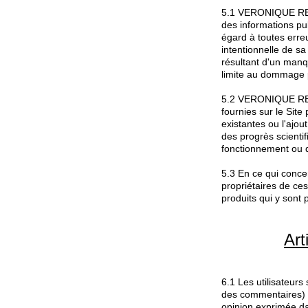
5.1 VERONIQUE REDON 
des informations pub
égard à toutes erre
intentionnelle de s
résultant d'un manq
limite au dommage p
5.2 VERONIQUE REDO
fournies sur le Site
existantes ou l'ajou
des progrès scienti
fonctionnement ou d
5.3 En ce qui concer
propriétaires de ce
produits qui y sont
Art
6.1 Les utilisateurs
des commentaires) 
opinion exprimée dan