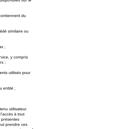
disponibles sur le
contiennent du
cédé similaire ou
s ;
rvice, y compris
rs ;
nts utilisés pour
 entité ;
enu utilisateur.
'accès à tout
s présentes
eut prendre ces