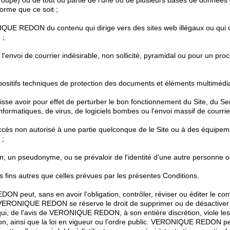
groupe) ou de tout ou partie de l’une ou de plusieurs bases de données 
orme que ce soit ;
QUE REDON du contenu qui dirige vers des sites web illégaux ou qui 
 ;
ur l'envoi de courrier indésirable, non sollicité, pyramidal ou pour un pro
spositifs techniques de protection des documents et éléments multimédia
uisse avoir pour effet de perturber le bon fonctionnement du Site, du Se
 informatiques, de virus, de logiciels bombes ou l'envoi massif de courrie
'accès non autorisé à une partie quelconque de le Site ou à des équipeme
 ;
om, un pseudonyme, ou se prévaloir de l'identité d'une autre personne ou
 des fins autres que celles prévues par les présentes Conditions.
 peut, sans en avoir l'obligation, contrôler, réviser ou éditer le cont
 VERONIQUE REDON se réserve le droit de supprimer ou de désactiver l
 qui, de l'avis de VERONIQUE REDON, à son entière discrétion, viole le
ation, ainsi que la loi en vigueur ou l’ordre public. VERONIQUE REDON p