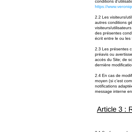
conditions d'utilis
https://www.veroni
2.2 Les visiteurs/ut
autres conditions gé
visiteurs/utilisate
des présentes conditi
écrit entre le ou l
2.3 Les présentes 
préavis ou avertiss
accès du Site; de so
dernière modificati
2.4 En cas de modi
moyen (si c’est comm
notifications adapté
message interne env
Article 3 :