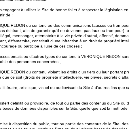
s'engagent à utiliser le Site de bonne foi et à respecter la législation en
nir de :
IQUE REDON du contenu ou des communications fausses ou trompeuse
cas échéant, afin de garantir qu'il ne devienne pas faux ou trompeur), 
llégal, mensonger, attentatoire à la vie privée d'autrui, offensif, domma
t, diffamatoire, constitutif d'une infraction à un droit de propriété intel
encourage ou participe à l'une de ces choses ;
dresses emails ou d’autres types de contenu à VERONIQUE REDON sans
able des personnes concernées ;
UE REDON du contenu violant les droits d'un tiers ou leur portant pr
e ce soit (droits de propriété intellectuelle, vie privée, secrets d’affai
 littéraire, artistique, visuel ou audiovisuel du Site à d’autres fins que 
ansfert définitif ou provisoire, de tout ou partie des contenus du Site ou 
s bases de données disponibles sur le Site, quelle que soit la méthode d
e mise à disposition du public, tout ou partie des contenus de le Site, de