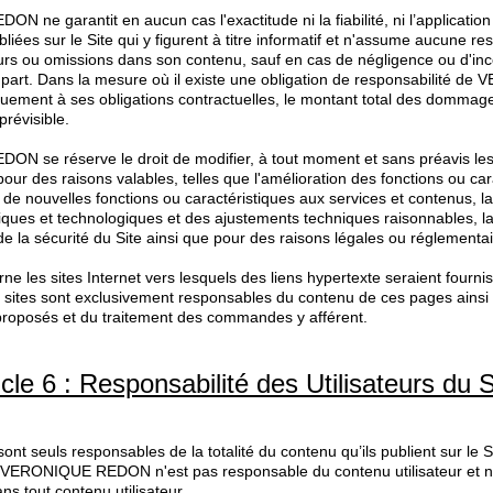
ne garantit en aucun cas l'exactitude ni la fiabilité, ni l’application
liées sur le Site qui y figurent à titre informatif et n'assume aucune re
urs ou omissions dans son contenu, sauf en cas de négligence ou d'in
a part. Dans la mesure où il existe une obligation de responsabilité
uement à ses obligations contractuelles, le montant total des dommages
révisible.
N se réserve le droit de modifier, à tout moment et sans préavis les
 pour des raisons valables, telles que l'amélioration des fonctions ou car
t de nouvelles fonctions ou caractéristiques aux services et contenus, 
fiques et technologiques et des ajustements techniques raisonnables, l
e la sécurité du Site ainsi que pour des raisons légales ou réglementai
ne les sites Internet vers lesquels des liens hypertexte seraient fournis 
s sites sont exclusivement responsables du contenu de ces pages ainsi
 proposés et du traitement des commandes y afférent.
icle 6 : Responsabilité des Utilisateurs du S
 sont seuls responsables de la totalité du contenu qu’ils publient sur le
VERONIQUE REDON n'est pas responsable du contenu utilisateur et n
s tout contenu utilisateur.