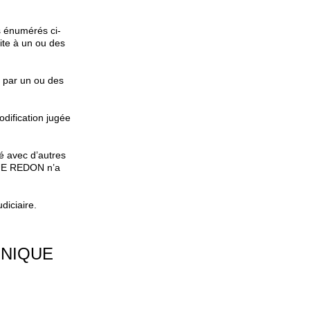
as énumérés ci-
te à un ou des
e par un ou des
odification jugée
é avec d’autres
IQUE REDON n’a
diciaire.
NIQUE