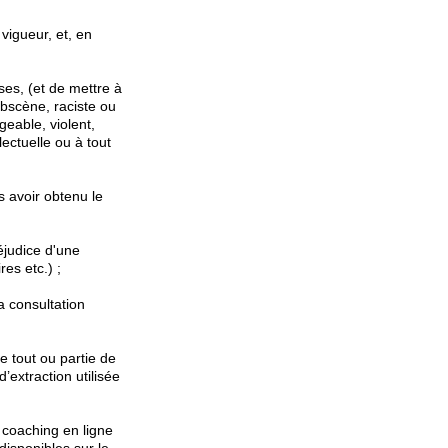
 vigueur, et, en
s, (et de mettre à
obscène, raciste ou
geable, violent,
lectuelle ou à tout
 avoir obtenu le
éjudice d'une
res etc.) ;
sa consultation
de tout ou partie de
’extraction utilisée
s coaching en ligne