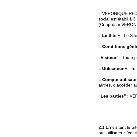
«
VERONIQUE RE
social est établi à
(Ci-après « VERO
« Le Site »
: Le Si
« Conditions génér
“Visiteur”
: Toute p
« Utilisateur »
: To
« Compte utilisate
autres, d’accéder au
“Les parties”
: VER
2.1 En visitant le S
ou l’utilisateur (ce