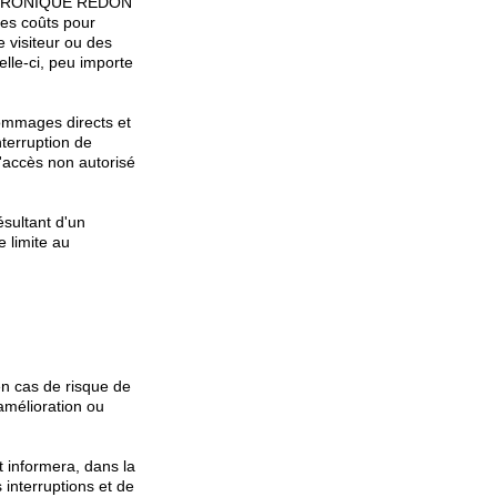
t, VERONIQUE REDON
les coûts pour
le visiteur ou des
celle-ci, peu importe
ommages directs et
nterruption de
'accès non autorisé
sultant d'un
 limite au
n cas de risque de
amélioration ou
 informera, dans la
 interruptions et de