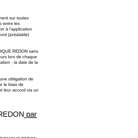
iment sur toutes
s entre les
 à l’application
cord (préalable)
ERONIQUE REDON sans
eurs lors de chaque
tion ; la date de la
une obligation de
r le biais de
nt leur accord via un
REDON
par