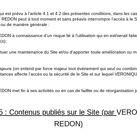
i est prévu à l’article 4.1 et 4.2 des présentes conditions, dans les c
EDON peut à tout moment et sans préavis interrompre l’accès à le Si
rs ou de manière générale :
N a connaissance d’un risque lié à l’utilisation qui en est/serait fait
r(s);
ectuer une maintenance du Site et/ou d’apporter toute amélioration ou m
ajeure (on entend par force majeur tout événement qui seul ou combin
ances affecte l’accès ou la sécurité de le Site et sur lequel VERON
N met fin à ses activités ou en cas de faillite ou de réorganisation ju
 5 : Contenus publiés sur le Site (par
VERO
REDON
)