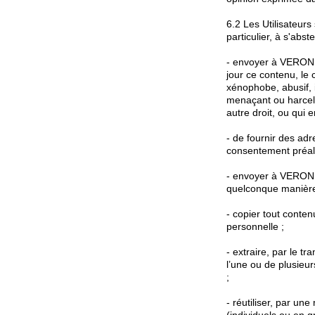
6.2 Les Utilisateurs 
particulier, à s'abste
- envoyer à VERON
jour ce contenu, le 
xénophobe, abusif, i
menaçant ou harcelan
autre droit, ou qui 
- de fournir des a
consentement préal
- envoyer à VERONIQ
quelconque manière qu
- copier tout contenu
personnelle ;
- extraire, par le tr
l’une ou de plusieur
;
- réutiliser, par un